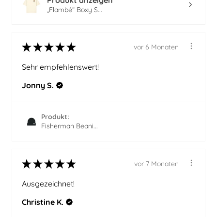
Produkt anzeigen
„Flambé“ Boxy S...
★
★
★
★
★
vor 6 Monaten
Sehr empfehlenswert!
Jonny S.
Produkt:
Fisherman Beani...
★
★
★
★
★
vor 7 Monaten
Ausgezeichnet!
Christine K.