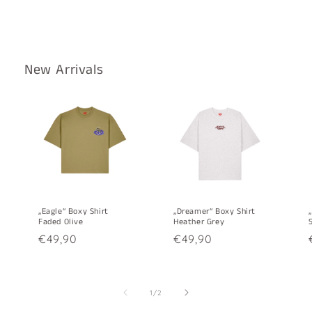
New Arrivals
„Eagle“ Boxy Shirt
„Dreamer“ Boxy Shirt
Faded Olive
Heather Grey
Normaler
€49,90
Normaler
€49,90
Preis
Preis
von
1
/
2