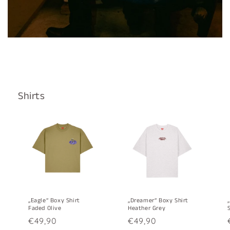
Shirts
„Eagle“ Boxy Shirt
„Dreamer“ Boxy Shirt
Faded Olive
Heather Grey
Normaler
€49,90
Normaler
€49,90