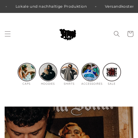
le und nachhaltige Produktion
Versandkostenfrei ab einem 
Direkt
zum Inhalt
Warenko
CAPS
HOODIES
SHIRTS
ACCESSOIRES
SALE