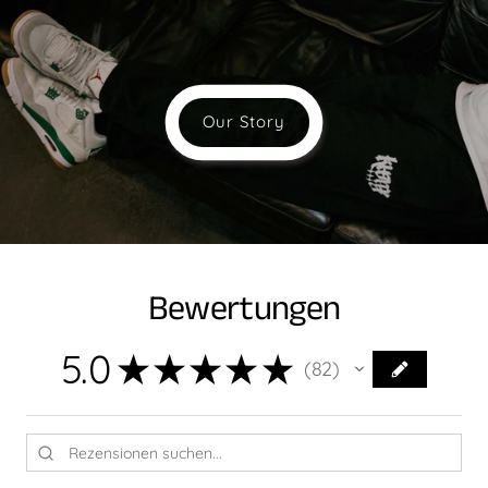
Our Story
Bewertungen
5.0
★
★
★
★
★
82
82