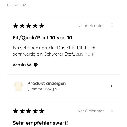
1 - 6 von 82
★
★
★
★
★
vor 6 Monaten
Fit/Quali/Print 10 von 10
Bin sehr beeindruckt. Das Shirt fühlt sich
sehr wertig an. Schwerer Stof...
ZEIG MEHR
Armin W.
Produkt anzeigen
„Flambé“ Boxy S...
★
★
★
★
★
vor 6 Monaten
Sehr empfehlenswert!