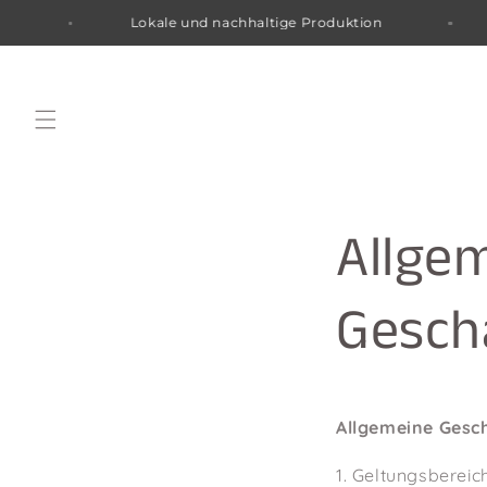
ltige Produktion
Versandkostenfrei ab einem Beste
Direkt
zum Inhalt
Allge
Gesch
Allgemeine Gesc
1. Geltungsbereic