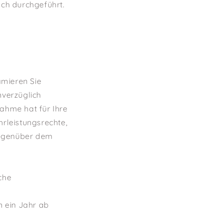
ch durchgeführt.
amieren Sie
nverzüglich
ahme hat für Ihre
rleistungsrechte,
gegenüber dem
che
n ein Jahr ab