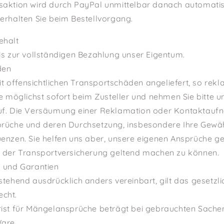
saktion wird durch PayPal unmittelbar danach automatis
erhalten Sie beim Bestellvorgang.
ehalt
is zur vollständigen Bezahlung unser Eigentum.
den
 offensichtlichen Transportschäden angeliefert, so rekl
te möglichst sofort beim Zusteller und nehmen Sie bitte u
uf. Die Versäumung einer Reklamation oder Kontaktaufn
prüche und deren Durchsetzung, insbesondere Ihre Gewäh
uenzen. Sie helfen uns aber, unsere eigenen Ansprüche 
. der Transportversicherung geltend machen zu können.
g und Garantien
stehend ausdrücklich anders vereinbart, gilt das gesetzli
cht.
rist für Mängelansprüche beträgt bei gebrauchten Sache
Ware.