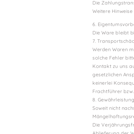
Die Zahlungstran
Weitere Hinweise 
6. Eigentumsvorb
Die Ware bleibt b
7. Transportschä
Werden Waren mit
solche Fehler bit
Kontakt zu uns a
gesetzlichen Ans
keinerlei Konseq
Frachtführer bzw
8. Gewährleistun
Soweit nicht nach
Mängelhaftungsre
Die Verjährungsf
Ablieferung der 