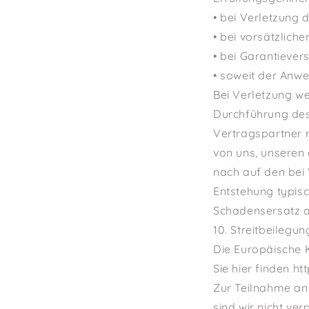
• bei Verletzung 
• bei vorsätzliche
• bei Garantiever
• soweit der Anw
Bei Verletzung w
Durchführung des
Vertragspartner r
von uns, unseren 
nach auf den bei
Entstehung typis
Schadensersatz 
10. Streitbeilegun
Die Europäische K
Sie hier finden h
Zur Teilnahme an 
sind wir nicht verp