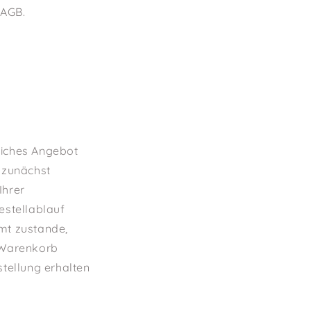
 AGB.
dliches Angebot
 zunächst
Ihrer
Bestellablauf
mt zustande,
m Warenkorb
tellung erhalten