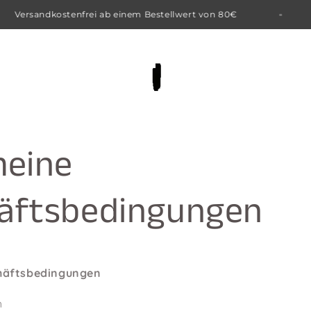
llwert von 80€
KWNX is for the Creators
meine
äftsbedingungen
häftsbedingungen
h