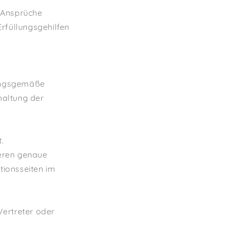
r Ansprüche
Erfüllungsgehilfen
nungsgemäße
haltung der
.
deren genaue
tionsseiten im
Vertreter oder