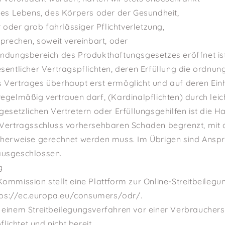
des Lebens, des Körpers oder der Gesundheit,
r oder grob fahrlässiger Pflichtverletzung,
sprechen, soweit vereinbart, oder
endungsbereich des Produkthaftungsgesetzes eröffnet ist
esentlicher Vertragspflichten, deren Erfüllung die ordn
 Vertrages überhaupt erst ermöglicht und auf deren Ein
egelmäßig vertrauen darf, (Kardinalpflichten) durch leic
gesetzlichen Vertretern oder Erfüllungsgehilfen ist die 
 Vertragsschluss vorhersehbaren Schaden begrenzt, mit
cherweise gerechnet werden muss. Im Übrigen sind Ansp
ausgeschlossen.
g
ommission stellt eine Plattform zur Online-Streitbeilegun
ttps://ec.europa.eu/consumers/odr/.
einem Streitbeilegungsverfahren vor einer Verbrauchers
flichtet und nicht bereit.