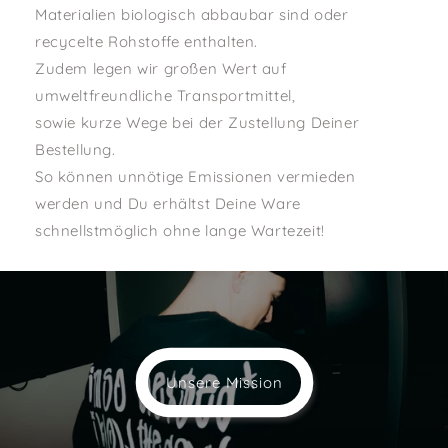
Materialien biologisch abbaubar sind oder
recycelte Rohstoffe enthalten.
Zudem legen wir großen Wert auf
umweltfreundliche Transportmittel,
sowie kurze Wege bei der Zustellung Deiner
Bestellung.
So können unnötige Emissionen vermieden
werden und Du erhältst Deine Ware
schnellstmöglich ohne lange Wartezeit!
Unsere Mission