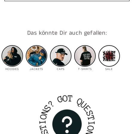
Das könnte Dir auch gefallen:
HOODIES
JACKETS
CAPS
T-SHIRTS
SALE
G
O
T
?
Q
S
U
N
E
O
S
I
T
T
S
I
E
O