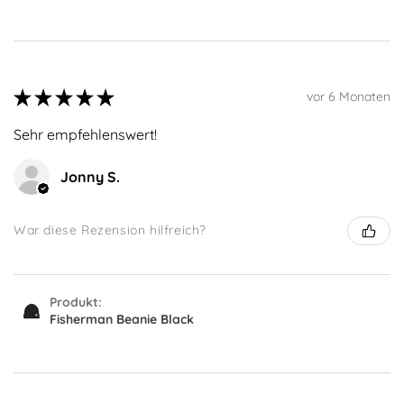
★
★
★
★
★
vor 6 Monaten
Sehr empfehlenswert!
Jonny S.
War diese Rezension hilfreich?
Produkt:
Fisherman Beanie Black