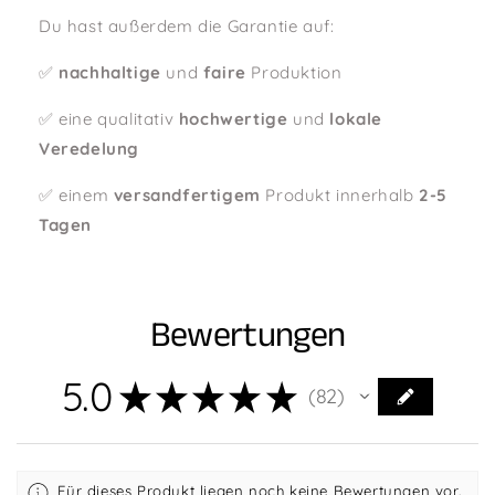
Du hast außerdem die Garantie auf:
✅
nachhaltige
und
faire
Produktion
✅ eine qualitativ
hochwertige
und
lokale
Veredelung
✅ einem
versandfertigem
Produkt innerhalb
2-5
Tagen
Bewertungen
5.0
★
★
★
★
★
82
82
Für dieses Produkt liegen noch keine Bewertungen vor.