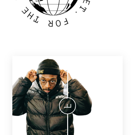
N
E
E
H
T
T
.
R
F
O