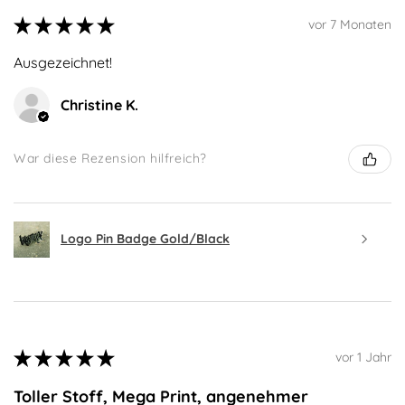
★
★
★
★
★
vor 7 Monaten
Ausgezeichnet!
Christine K.
War diese Rezension hilfreich?
Logo Pin Badge Gold/Black
★
★
★
★
★
vor 1 Jahr
Toller Stoff, Mega Print, angenehmer