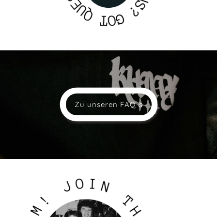
U
N
Q
S
?
T
G
O
Zu unseren FAQˋs
J
O
I
N
!
M
T
A