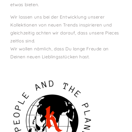
etwas bieten.
Wir lassen uns bei der Entwicklung unserer
Kollektionen von neuen Trends inspirieren und
gleichzeitig achten wir darauf, dass unsere Pieces
zeitlos sind.
Wir wollen nämlich, dass Du lange Freude an
Deinen neuen Lieblingsstücken hast.
N
D
A
T
E
H
L
E
P
O
P
E
L
P
A