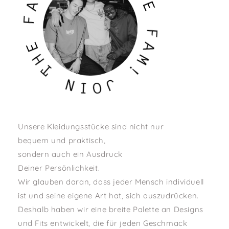
H
F
E
E
F
H
A
T
M
!
N
I
J
O
Unsere Kleidungsstücke sind nicht nur
bequem und praktisch,
sondern auch ein Ausdruck
Deiner Persönlichkeit.
Wir glauben daran, dass jeder Mensch individuell
ist und seine eigene Art hat, sich auszudrücken.
Deshalb haben wir eine breite Palette an Designs
und Fits entwickelt, die für jeden Geschmack