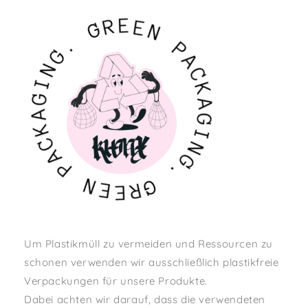
R
G
E
E
.
N
G
N
P
I
A
G
C
A
K
K
A
C
G
A
I
P
N
G
N
.
E
E
G
R
Um Plastikmüll zu vermeiden und Ressourcen zu
schonen verwenden wir ausschließlich plastikfreie
Verpackungen für unsere Produkte.
Dabei achten wir darauf, dass die verwendeten