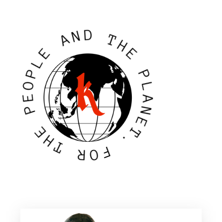
N
A
D
T
E
H
L
E
P
O
P
E
L
P
A
N
E
E
H
T
T
.
R
F
O