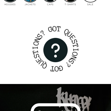
HOODIES
JACKETS
CAPS
T-SHIRTS
SALE
G
O
T
?
S
Q
N
U
O
E
I
S
T
T
S
I
E
O
U
N
Q
S
?
T
G
O