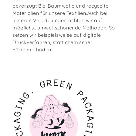
bevorzugt Bio-Baumwolle und recycelte
Materialien für unsere Textilien.Auch bei
unseren Veredelungen achten wir auf
möglichst umweltschonende Methoden. So
setzen wir beispielsweise auf digitale
Druckverfahren, statt chemischer
Färbemethoden.
G
R
E
E
.
N
G
N
P
I
A
G
C
A
K
K
A
C
G
A