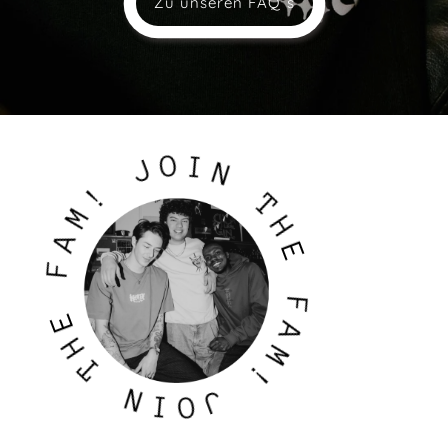
Zu unseren FAQˋs
J
O
I
N
!
M
T
A
H
F
E
E
H
F
A
T
M
!
N
I
J
O